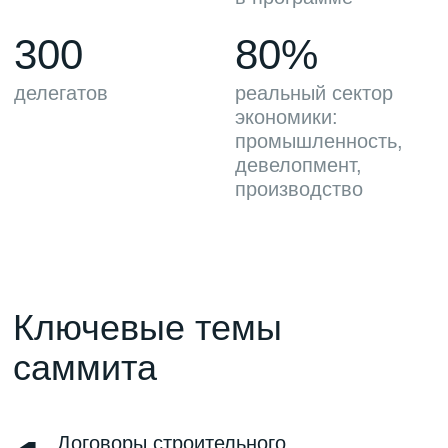
саммита
1
Договоры строительного
подряда: современные вызовы
правоприменения
2
Разрешение конфликтов
в строительстве: практические
инструменты правоприменения
3
Реализация строительных проектов
в рамках 44-ФЗ и 223-ФЗ: проблемы
и решения
4
Комплексное развитие территорий:
правовая архитектура и реализация
на местах
5
Строительные споры высокой
сложности: тактика, стратегия,
практика