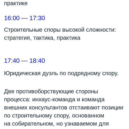
От организатора
«Миссия Юридического саммита лидеров
строительной отрасли, как части экосистемы
Строительного юридического форума, —