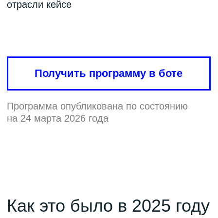
формирование единого профессионального
пространства для консолидации юристов,
представителей государства, девелопмента,
промышленности, энергетики, проектного
и инжинирингового сообщества.
Саммит призван стать устойчивым центром
экспертного диалога и интеллектуального
развития отрасли, где вырабатывается
общий язык, формируются долгосрочные
профессиональные связи и создаются
условия для ответственного лидерства,
определяющего будущее строительной
индустрии.