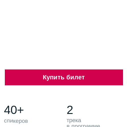
Торговли
Купить билет
40+
2
трека
спикеров
в программе
300
80%
делегатов
реальный сектор
экономики:
промышленность,
девелопмент,
производство
Ключевые темы