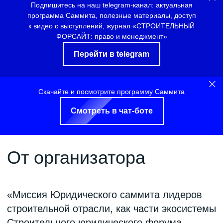
Персональное сопровождение
Подпишитесь на наш telegram-канал: актуальная
программа Саммита, полезные материалы, доступ
Закрытый чат участников
к видео с выступлений, журнал «СТРОИТЕЛЬНЫЙ
ФОРСАЙТ: право и менеджмент»
Включение в Networking-book
Перейти в telegram
110 000 ₽
Скачайте и посмотрите программу Саммита
Все билеты проданы
Смотреть в чат-боте
Тариф Делегат
Участие в деловой программе
Обед и кофе-брейк