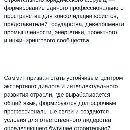
Сертификат участника
Закрытый чат участников
Включение в Networking-book
35 000₽
Все билеты проданы