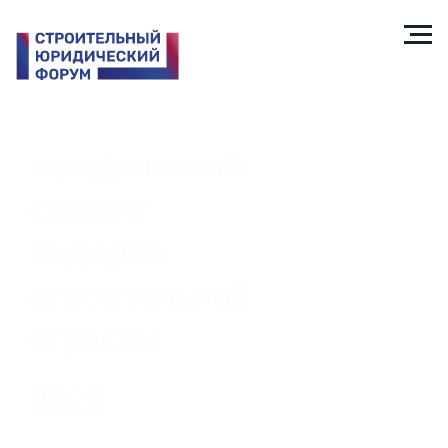
юридический
саммит
лидеров
строительной
отрасли
2026
27 марта
Центр
Международной