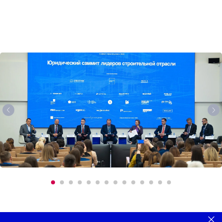
Стоимость участия
ВИП-тариф
Приоритетный matchmaking
Доступ в ВИП-зону нетворкинга
Закрытый бизнес-ланч