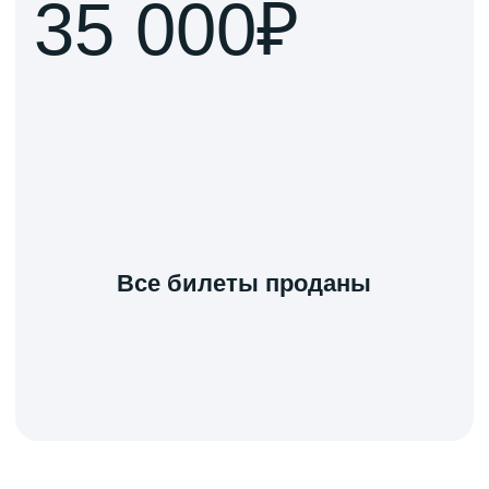
строительства, архитектуры,
градостроительства и ЖКХ и выполняет
экспертные, аналитические,
консультационные и просветительские
функции.
Цель деятельности Комиссии —
содействовать формированию эффективной
правовой базы, способствующей развитию
строительной отрасли, комплексному
развитию территорий и созданию
комфортной, безопасной и современной
среды для жизни граждан.