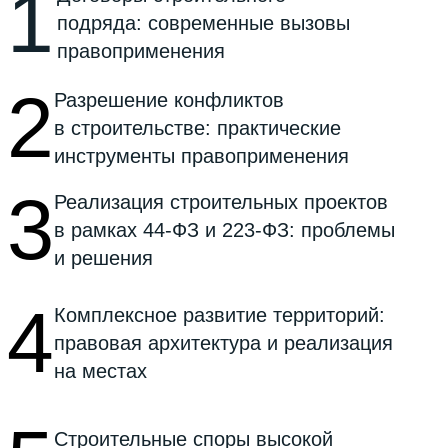
Инвестиции в туристическую
6
и гостиничную инфраструктуру:
модели привлечения частного
капитала
7
Контрактная архитектура
и управление
рисками
Налоговые изменения
8
и устойчивость договорных
конструкций в строительных
проектах
Спикеры саммита