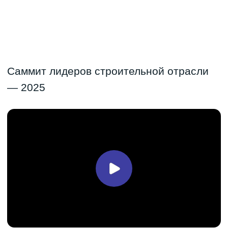
Константин Лушников
Председатель оргкомитета саммита, Управляющий
партнер Юридической компании ProLex,
заместитель председателя Комиссии по правовому
регулированию строительства и созданию
качественной среды для жизни АЮР